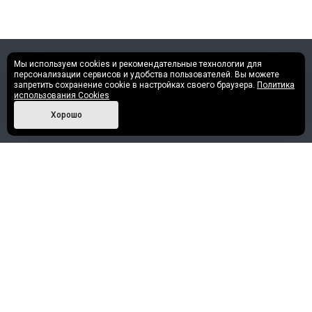
Мы используем cookies и рекомендательные технологии для
©2013 - 2026 Все права защищены.
персонализации сервисов и удобства пользователей. Вы можете
запретить сохранение cookie в настройках своего браузера.
Политика
использования Cookies
Политика конфиденциальности
Хорошо
Наши контакты
+7 (952) 717-30-58
info@nashe-reshenie.ru
г. Ханты-Мансийск, ул. Мира, 45