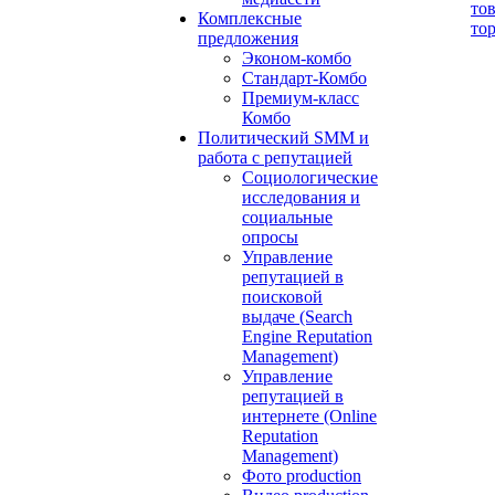
то
Комплексные
то
предложения
Эконом-комбо
Стандарт-Комбо
Премиум-класс
Комбо
Политический SMM и
работа с репутацией
Социологические
исследования и
социальные
опросы
Управление
репутацией в
поисковой
выдаче (Search
Engine Reputation
Management)
Управление
репутацией в
интернете (Online
Reputation
Management)
Фото production