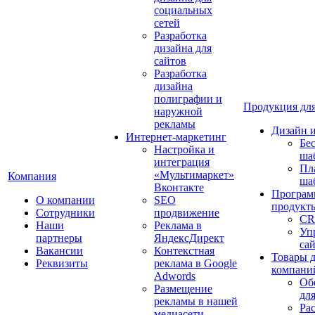
социальных
сетей
Разработка
дизайна для
сайтов
Разработка
дизайна
полиграфии и
Продукция для
наружной
рекламы
Дизайн 
Интернет-маркетинг
Бе
Настройка и
ша
интеграция
Пл
«Мультимаркет»
Компания
ша
Вконтакте
Програм
О компании
SEO
продукт
Сотрудники
продвижение
CR
Наши
Реклама в
Уп
партнеры
ЯндексДирект
са
Вакансии
Контекстная
Товары 
Реквизиты
реклама в Google
компани
Adwords
Об
Размещение
дл
рекламы в нашей
Ра
медиасети