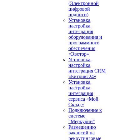
(Электронной
цифровой
подписи)
Установка,
настройка,
интеграция
оборудования и
программного
обеспечения
«Эвотор»
Установка,
настройка,
интеграция CRM
«Битрикс24»
Установка,
настройка,
интеграция
сервиса «Мой
Склад»
Подключение к
системе
"Меркурий"
Размещению
вакансий на
рекрутинговые