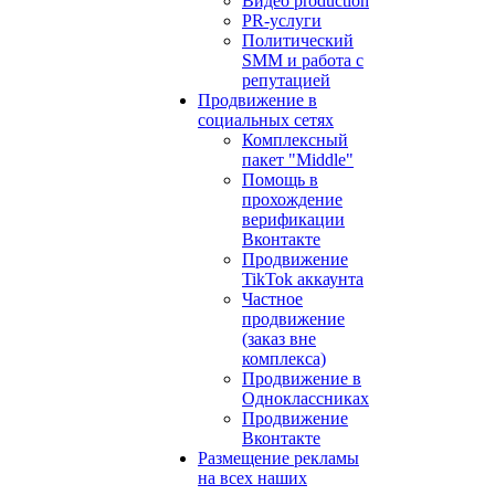
Видео production
PR-услуги
Политический
SMM и работа с
репутацией
Продвижение в
социальных сетях
Комплексный
пакет "Middle"
Помощь в
прохождение
верификации
Вконтакте
Продвижение
TikTok аккаунта
Частное
продвижение
(заказ вне
комплекса)
Продвижение в
Одноклассниках
Продвижение
Вконтакте
Размещение рекламы
на всех наших