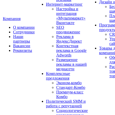
Дизайн 
Интернет-маркетинг
Бе
Настройка и
ша
интеграция
Пл
«Мультимаркет»
Компания
ша
Вконтакте
Програм
О компании
SEO
продукт
Сотрудники
продвижение
CR
Наши
Реклама в
Уп
партнеры
ЯндексДирект
са
Вакансии
Контекстная
Товары 
Реквизиты
реклама в Google
компани
Adwords
Об
Размещение
дл
рекламы в нашей
Ра
медиасети
то
Комплексные
то
предложения
Эконом-комбо
Стандарт-Комбо
Премиум-класс
Комбо
Политический SMM и
работа с репутацией
Социологические